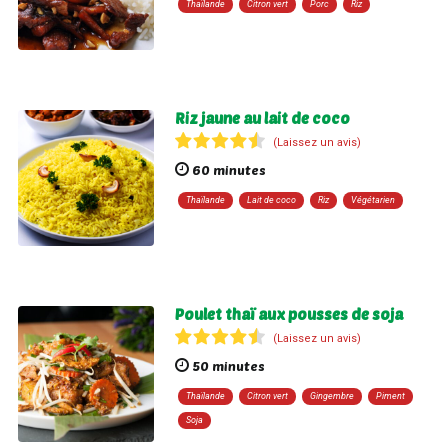
Thaïlande
Citron vert
Porc
Riz
Riz jaune au lait de coco
(Laissez un avis)
60 minutes
Thaïlande
Lait de coco
Riz
Végétarien
Poulet thaï aux pousses de soja
(Laissez un avis)
50 minutes
Thaïlande
Citron vert
Gingembre
Piment
Soja