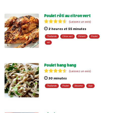
Poulet rôti au citron vert
(Laissez un avis)
2 heures et 55 minutes
Thaïlande
Citron vert
Piment
Poulet
vol
Poulet bang bang
(Laissez un avis)
30 minutes
Thaïlande
Poulet
Sésame
Soja