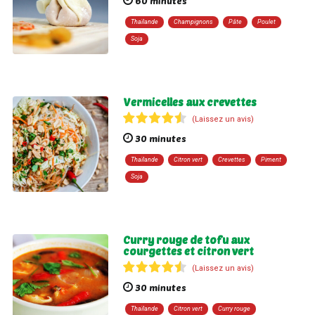
60 minutes
Thaïlande
Champignons
Pâte
Poulet
Soja
Vermicelles aux crevettes
(Laissez un avis)
30 minutes
Thaïlande
Citron vert
Crevettes
Piment
Soja
Curry rouge de tofu aux
courgettes et citron vert
(Laissez un avis)
30 minutes
Thaïlande
Citron vert
Curry rouge