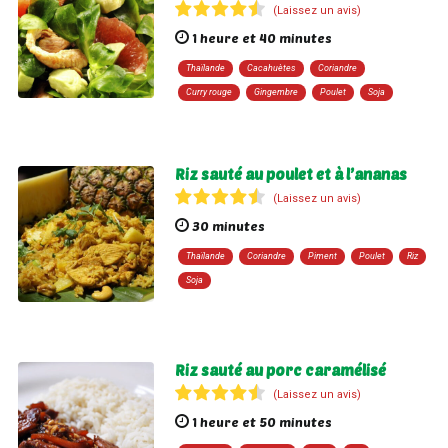
(Laissez un avis)
1 heure et 40 minutes
Thaïlande
Cacahuètes
Coriandre
Curry rouge
Gingembre
Poulet
Soja
Riz sauté au poulet et à l’ananas
(Laissez un avis)
30 minutes
Thaïlande
Coriandre
Piment
Poulet
Riz
Soja
Riz sauté au porc caramélisé
(Laissez un avis)
1 heure et 50 minutes