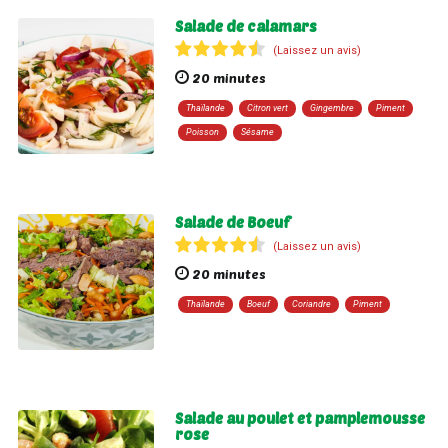
Salade de calamars
(Laissez un avis)
20 minutes
Thaïlande
Citron vert
Gingembre
Piment
Poisson
Sésame
Salade de Boeuf
(Laissez un avis)
20 minutes
Thaïlande
Boeuf
Coriandre
Piment
Salade au poulet et pamplemousse
rose