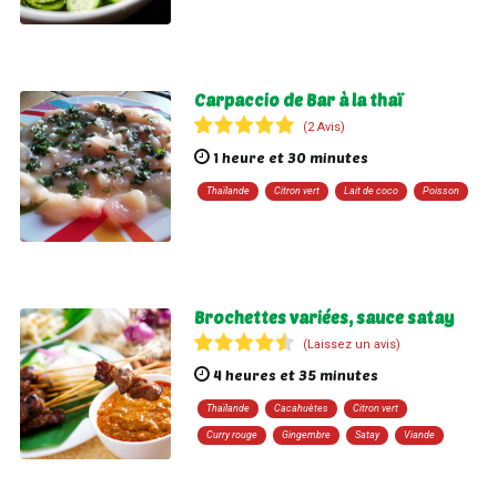
Carpaccio de Bar à la thaï
(2 Avis)
1 heure et 30 minutes
Thaïlande
Citron vert
Lait de coco
Poisson
Brochettes variées, sauce satay
(Laissez un avis)
4 heures et 35 minutes
Thaïlande
Cacahuètes
Citron vert
Curry rouge
Gingembre
Satay
Viande