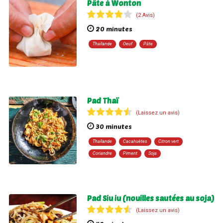
Pâte à Wonton
(2 Avis)
20 minutes
Thaïlande
Oeuf
Pâte
Pad Thaï
(Laissez un avis)
30 minutes
Thaïlande
Cacahuètes
Citron vert
Coriandre
Piment
Soja
Pad Siu iu (nouilles sautées au soja)
(Laissez un avis)