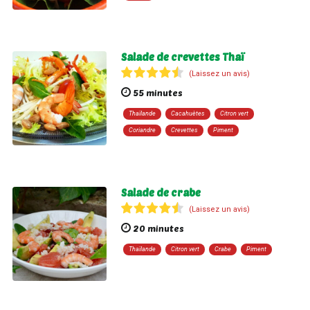
Salade de crevettes Thaï
(Laissez un avis)
55 minutes
Thaïlande
Cacahuètes
Citron vert
Coriandre
Crevettes
Piment
Salade de crabe
(Laissez un avis)
20 minutes
Thaïlande
Citron vert
Crabe
Piment