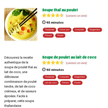
Soupe thaï au poulet
(Laissez un avis)
45 minutes
Thaïlande
Citron vert
Coriandre
Gingembre
Piment
Poulet
Soupe de poulet au lait de coco
Découvrez la recette
authentique de la
(Laissez un avis)
soupe de poulet thaï au
40 minutes
lait de coco, une
délicieuse
Thaïlande
Coriandre
Gingembre
combinaison de poulet
Lait de coco
Piment
Poulet
tendre, de lait de coco
crémeux, et de saveurs
épicées. Facile à
préparer, cette soupe
thaïlandaise