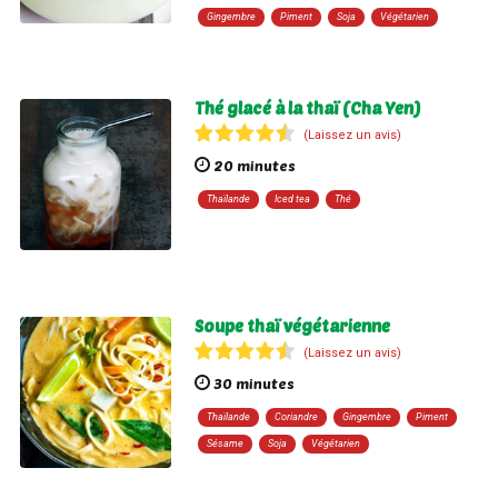
Gingembre
Piment
Soja
Végétarien
Thé glacé à la thaï (Cha Yen)
(Laissez un avis)
20 minutes
Thaïlande
Iced tea
Thé
Soupe thaï végétarienne
(Laissez un avis)
30 minutes
Thaïlande
Coriandre
Gingembre
Piment
Sésame
Soja
Végétarien