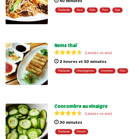
40 minutes
Thaïlande
Oeuf
Pâte
Porc
Soja
Nems thaï
(Laissez un avis)
2 heures et 50 minutes
Thaïlande
Champignons
Crevettes
Porc
Concombre au vinaigre
(Laissez un avis)
30 minutes
Thaïlande
Piment