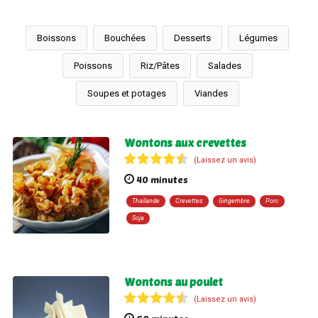
Boissons
Bouchées
Desserts
Légumes
Poissons
Riz/Pâtes
Salades
Soupes et potages
Viandes
Wontons aux crevettes
(Laissez un avis)
40 minutes
Thaïlande
Crevettes
Gingembre
Porc
Soja
Wontons au poulet
(Laissez un avis)