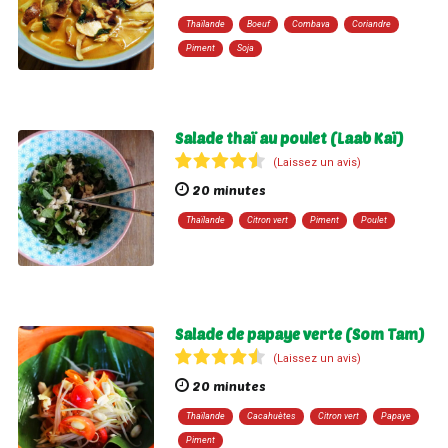
Thaïlande
Boeuf
Combava
Coriandre
Piment
Soja
Salade thaï au poulet (Laab Kaï)
(Laissez un avis)
20 minutes
Thaïlande
Citron vert
Piment
Poulet
Salade de papaye verte (Som Tam)
(Laissez un avis)
20 minutes
Thaïlande
Cacahuètes
Citron vert
Papaye
Piment