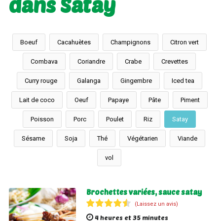
dans Satay
Boeuf
Cacahuètes
Champignons
Citron vert
Combava
Coriandre
Crabe
Crevettes
Curry rouge
Galanga
Gingembre
Iced tea
Lait de coco
Oeuf
Papaye
Pâte
Piment
Poisson
Porc
Poulet
Riz
Satay
Sésame
Soja
Thé
Végétarien
Viande
vol
Brochettes variées, sauce satay
(Laissez un avis)
4 heures et 35 minutes