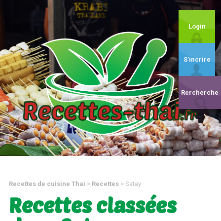
Login
S'incrire
Rercherche
Recettes de cuisine Thai
>
Recettes
>
Satay
Recettes classées