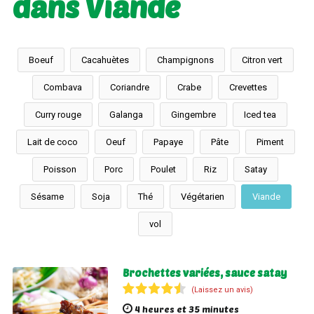
dans Viande
Boeuf
Cacahuètes
Champignons
Citron vert
Combava
Coriandre
Crabe
Crevettes
Curry rouge
Galanga
Gingembre
Iced tea
Lait de coco
Oeuf
Papaye
Pâte
Piment
Poisson
Porc
Poulet
Riz
Satay
Sésame
Soja
Thé
Végétarien
Viande
vol
Brochettes variées, sauce satay
(Laissez un avis)
4 heures et 35 minutes