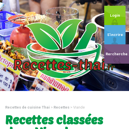
Login
S'incrire
Rercherche
Recettes de cuisine Thai
>
Recettes
>
Viande
Recettes classées