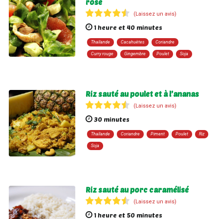
rose
(Laissez un avis)
1 heure et 40 minutes
Thaïlande
Cacahuètes
Coriandre
Curry rouge
Gingembre
Poulet
Soja
Riz sauté au poulet et à l’ananas
(Laissez un avis)
30 minutes
Thaïlande
Coriandre
Piment
Poulet
Riz
Soja
Riz sauté au porc caramélisé
(Laissez un avis)
1 heure et 50 minutes