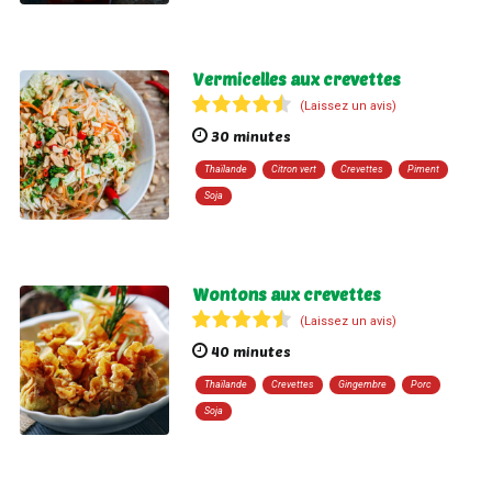
Vermicelles aux crevettes
(Laissez un avis)
30 minutes
Thaïlande
Citron vert
Crevettes
Piment
Soja
Wontons aux crevettes
(Laissez un avis)
40 minutes
Thaïlande
Crevettes
Gingembre
Porc
Soja