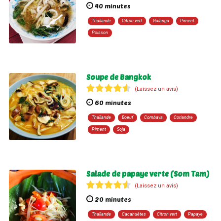
40 minutes
Thaïlande
Citron vert
Galanga
Piment
Poisson
Soupe de Bangkok
(Laissez un avis)
60 minutes
Thaïlande
Boeuf
Combava
Coriandre
Piment
Soja
Salade de papaye verte (Som Tam)
(Laissez un avis)
20 minutes
Thaïlande
Cacahuètes
Citron vert
Papaye