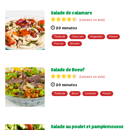
Salade de calamars
(Laissez un avis)
20 minutes
Thaïlande
Citron vert
Gingembre
Piment
Poisson
Sésame
Salade de Boeuf
(Laissez un avis)
20 minutes
Thaïlande
Boeuf
Coriandre
Piment
Salade au poulet et pamplemousse