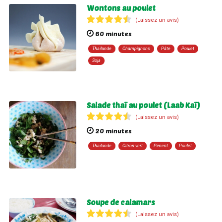
Wontons au poulet
(Laissez un avis)
60 minutes
Thaïlande
Champignons
Pâte
Poulet
Soja
Salade thaï au poulet (Laab Kaï)
(Laissez un avis)
20 minutes
Thaïlande
Citron vert
Piment
Poulet
Soupe de calamars
(Laissez un avis)