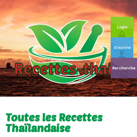
Login
S'incrire
Rercherche
Toutes les Recettes
Thaïlandaise