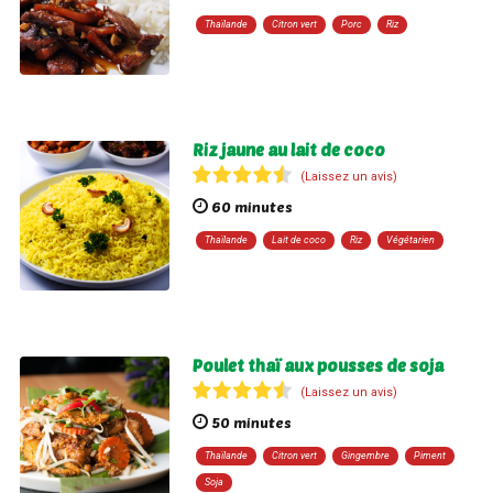
Thaïlande
Citron vert
Porc
Riz
Riz jaune au lait de coco
(Laissez un avis)
60 minutes
Thaïlande
Lait de coco
Riz
Végétarien
Poulet thaï aux pousses de soja
(Laissez un avis)
50 minutes
Thaïlande
Citron vert
Gingembre
Piment
Soja