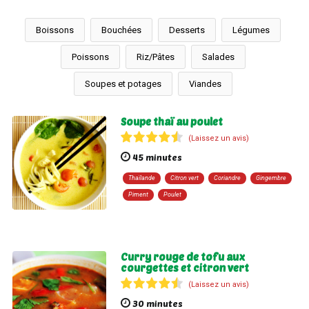
Boissons
Bouchées
Desserts
Légumes
Poissons
Riz/Pâtes
Salades
Soupes et potages
Viandes
Soupe thaï au poulet
(Laissez un avis)
45 minutes
Thaïlande
Citron vert
Coriandre
Gingembre
Piment
Poulet
Curry rouge de tofu aux
courgettes et citron vert
(Laissez un avis)
30 minutes