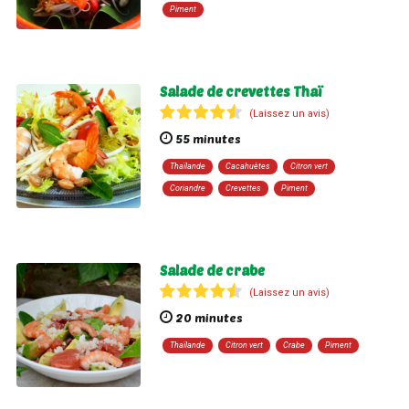
Piment
Salade de crevettes Thaï
(Laissez un avis)
55 minutes
Thaïlande
Cacahuètes
Citron vert
Coriandre
Crevettes
Piment
Salade de crabe
(Laissez un avis)
20 minutes
Thaïlande
Citron vert
Crabe
Piment