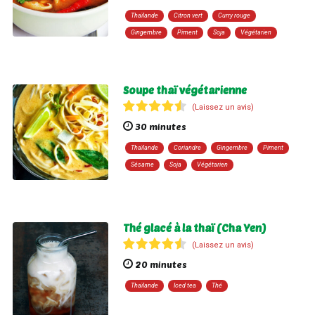
Thaïlande
Citron vert
Curry rouge
Gingembre
Piment
Soja
Végétarien
Soupe thaï végétarienne
(Laissez un avis)
30 minutes
Thaïlande
Coriandre
Gingembre
Piment
Sésame
Soja
Végétarien
Thé glacé à la thaï (Cha Yen)
(Laissez un avis)
20 minutes
Thaïlande
Iced tea
Thé