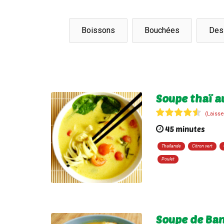
Boissons
Bouchées
Des
Soupe thaï a
(Laisse
45 minutes
Thaïlande
Citron vert
Poulet
Soupe de Ba