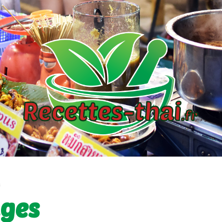
s
ages