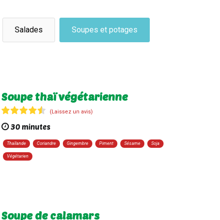
Salades
Soupes et potages
Soupe thaï végétarienne
(Laissez un avis)
30 minutes
Thaïlande
Coriandre
Gingembre
Piment
Sésame
Soja
Végétarien
Soupe de calamars