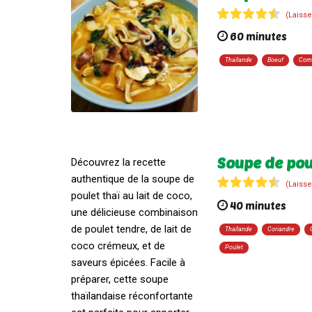
(Laisse
60 minutes
Thaïlande
Boeuf
Com
Soupe de poul
Découvrez la recette
authentique de la soupe de
(Laisse
poulet thaï au lait de coco,
40 minutes
une délicieuse combinaison
de poulet tendre, de lait de
Thaïlande
Coriandre
coco crémeux, et de
Poulet
saveurs épicées. Facile à
préparer, cette soupe
thaïlandaise réconfortante