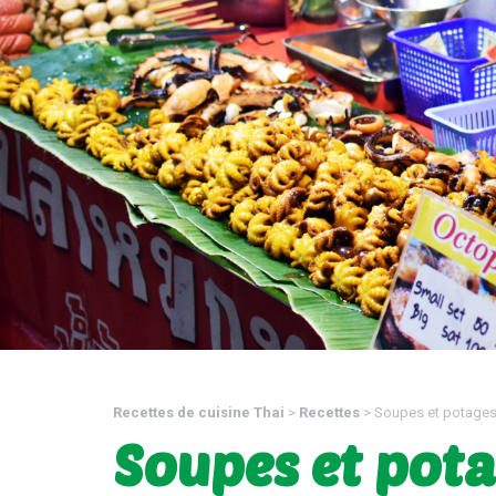
Recettes de cuisine Thai
>
Recettes
>
Soupes et potage
Soupes et pot