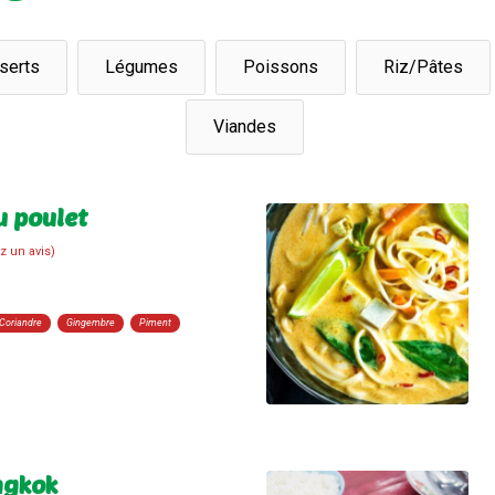
serts
Légumes
Poissons
Riz/Pâtes
Viandes
u poulet
z un avis)
Coriandre
Gingembre
Piment
ngkok