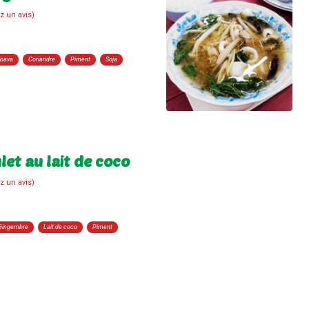
z un avis)
bava
Coriandre
Piment
Soja
et au lait de coco
z un avis)
Gingembre
Lait de coco
Piment