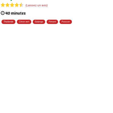
(Laissez un avis)
40 minutes
Thaïlande
Citron vert
Galanga
Piment
Poisson