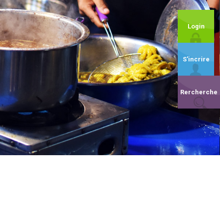
Login
S'incrire
Rercherche