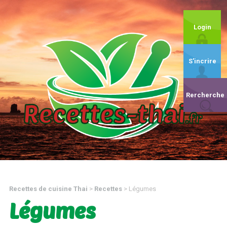
Login
S'incrire
Rercherche
Recettes de cuisine Thai
>
Recettes
>
Légumes
Légumes