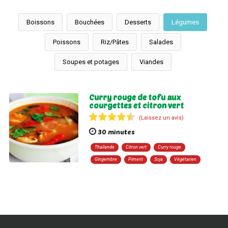
Boissons
Bouchées
Desserts
Légumes
Poissons
Riz/Pâtes
Salades
Soupes et potages
Viandes
Curry rouge de tofu aux
courgettes et citron vert
(Laissez un avis)
30 minutes
Thaïlande
Citron vert
Curry rouge
Gingembre
Piment
Soja
Végétarien