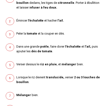
bouillon
dedans, les tiges de
citronnelle
. Porter à ébullition
et laisser i
nfuser à feu doux.
Émincer
l’échalotte
et hacher
l’ail.
Peler la
tomate
et la couper en dés.
Dans une grande
poêle
, faire dorer
l’échalotte
et
l’ail,
puis
ajouter les
dés de tomate
.
Verser dessus le
riz en pluie
, et
mélanger
bien.
Lorsque le riz devient
translucide,
verser
2 ou 3 louches de
bouillon
.
Mélanger
bien.