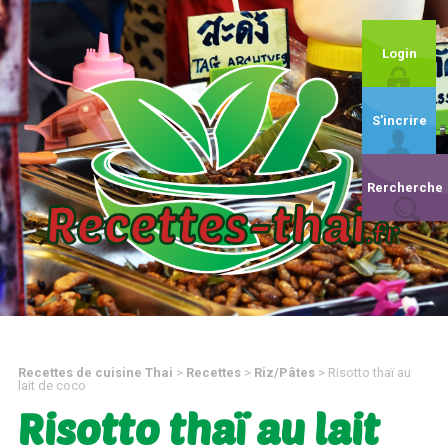
Login
S'incrire
Rercherche
Recettes de cuisine Thai
>
Recettes
>
Riz/Pâtes
>
Risotto thaï au
lait de coco
Risotto thaï au lait